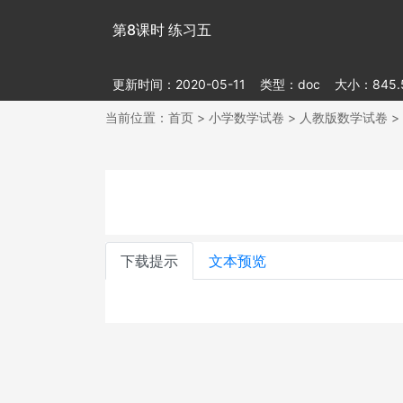
第8课时 练习五
更新时间：2020-05-11
类型：doc
大小：845.5
当前位置：
首页
>
小学数学试卷
>
人教版数学试卷
>
下载提示
文本预览