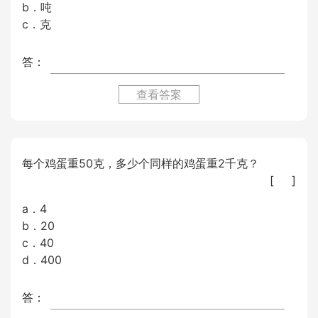
b．吨
c．克
答：
查看答案
每个鸡蛋重50克，多少个同样的鸡蛋重2千克？
[ ]
a．4
b．20
c．40
d．400
答：