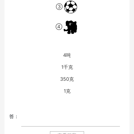
③
④
4吨
1千克
350克
1克
答：