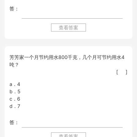
答：
查看答案
芳芳家一个月节约用水800千克，几个月可节约用水4
吨？
[ ]
a．4
b．5
c．6
d．7
答：
查看答案