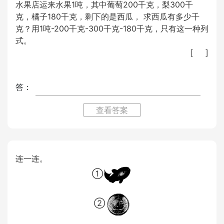
水果店运来水果1吨，其中葡萄200千克，梨300千
克，橘子180千克，剩下的是西瓜， 求西瓜有多少千
克？用1吨-200千克-300千克-180千克，只有这一种列
式。
[ ]
答：
查看答案
连一连。
①
②