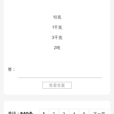
10克
1千克
3千克
2吨
答：
查看答案
840
1
2
3
4
5
下一页