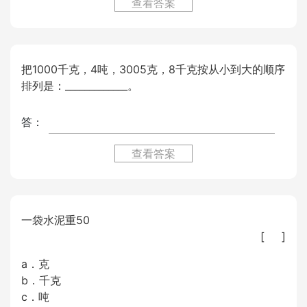
查看答案
把1000千克，4吨，3005克，8千克按从小到大的顺序
排列是：_____________。
答：
查看答案
一袋水泥重50
[ ]
a．克
b．千克
c．吨