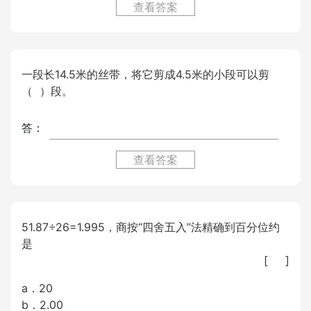
查看答案
一段长14.5米的丝带，将它剪成4.5米的小段可以剪
（ ）段。
答：
查看答案
51.87÷26=1.995，商按“四舍五入”法精确到百分位约
是
[ ]
a．20
b．2.00