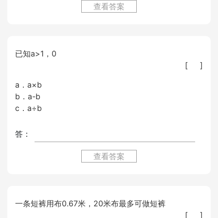
查看答案
已知a>1，0
[ ]
a．a×b
b．a-b
c．a÷b
答：
查看答案
一条短裤用布0.67米，20米布最多可做短裤
[ ]