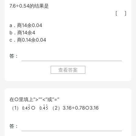
7.6÷0.54的结果是
[ ]
a．商14余0.04
b．商14余4
c．商0.14余0.04
答：
查看答案
在○里填上“>”“<”或“=”
（1）
○
（2）3.16÷0.78○3.16
答：