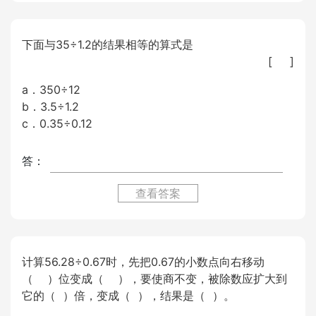
下面与35÷1.2的结果相等的算式是
[ ]
a．350÷12
b．3.5÷1.2
c．0.35÷0.12
答：
查看答案
计算56.28÷0.67时，先把0.67的小数点向右移动
（ ）位变成（ ），要使商不变，被除数应扩大到
它的（ ）倍，变成（ ），结果是（ ）。