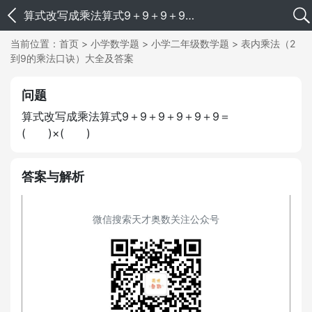
算式改写成乘法算式9＋9＋9＋9＋9＋9＝( )×( )
当前位置：
首页
>
小学数学题
>
小学二年级数学题
>
表内乘法（2
到9的乘法口诀）大全及答案
问题
算式改写成乘法算式9＋9＋9＋9＋9＋9＝
( )×( )
答案与解析
微信搜索天才奥数关注公众号