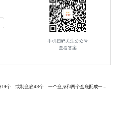
手机扫码关注公众号
查看答案
用白铁皮做罐头盒，每张铁皮可制盒身16个，或制盒底43个，一个盒身和两个盒底配成一个罐头盒，现有150张铁皮，用多少张制盒身，多少张制盒底，才能使盒身与盒底正好配套？