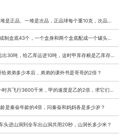
有4堆外表上一样的球，每堆4个。已知其中三堆是正品、一堆是次品，正品球每个重10克，次品球每个重11克，请你用天平只称一次，把是次品的那堆找出来。
用白铁皮做罐头盒，每张铁皮可制盒身16个，或制盒底43个，一个盒身和两个盒底配成一个罐头盒，现有150张铁皮，用多少张制盒身，多少张制盒底，才能使盒身与盒底正好配套？
甲乙两个粮库原来共存粮170吨，后来从甲库运出30吨，给乙库运进10吨，这时甲库存粮是乙库存粮的2倍，两个粮库原来各存粮多少吨？
哥给弟弟多少本后，弟弟的课外书是哥哥的2倍？
甲乙两架飞机同时从机场向相反方向飞行，3小时共飞行3600千米，甲的速度是乙的2倍，求它们的速度各是多少？
年龄是秦奋年龄的4倍，问秦奋和妈妈各是多少岁？
从车头进山洞到全车出山洞共用20秒，山洞长多少米？