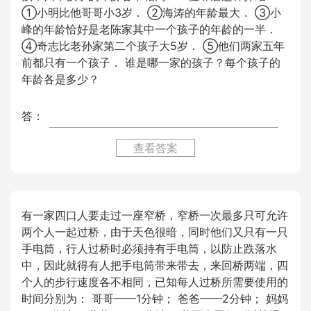
①小明比他哥哥小3岁． ②海涛的年龄最大． ③小
峰的年龄恰好是老陈家其中一个孩子的年龄的一半．
④奇志比老孙家第二个孩子大5岁． ⑤他们两家五年
前都只有一个孩子． 谁是哪一家的孩子？每个孩子的
年龄各是多少？
答：
查看答案
有一家四口人要走过一座窄桥，窄桥一次最多只可允许
两个人一起过桥，由于天色很暗，同时他们又只有一只
手电筒，行人过桥时必须持有手电筒，以防止跌落水
中，因此就得有人把手电筒带来带去，来回桥两端，四
个人的步行速度各不相同，已知每人过桥所需要使用的
时间分别为： 哥哥——1分钟； 爸爸——2分钟； 妈妈