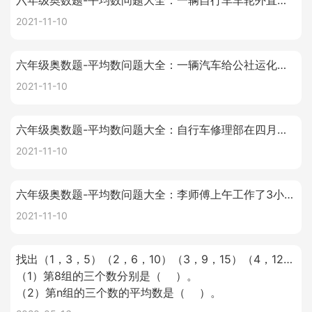
六年级奥数题-平均数问题大全：一辆自行车车轮外直径70厘米，如果平均每分钟车轮转100周，从望直港镇到宝应县城大约需要25分钟。望直港镇到宝应县城大约多少千米？
2021-11-10
六年级奥数题-平均数问题大全：一辆汽车给公社运化肥，上午运5次，共运30.7吨，下午运4次，比上午少运6.5吨，平均每次运化肥多少吨?
2021-11-10
六年级奥数题-平均数问题大全：自行车修理部在四月份上半月修自行车165辆，下半月修自行车195辆，四月份平均每天修多少辆?
2021-11-10
六年级奥数题-平均数问题大全：李师傅上午工作了3小时，共加工零件246个，下午工作了4小时，共加工零件342个。李师傅这一天平均每小时加工多少个零件?
2021-11-10
找出（1，3，5）（2，6，10）（3，9，15）（4，12，20）……的排列规律，再填空。
（1）第8组的三个数分别是（ ）。
（2）第n组的三个数的平均数是（ ）。