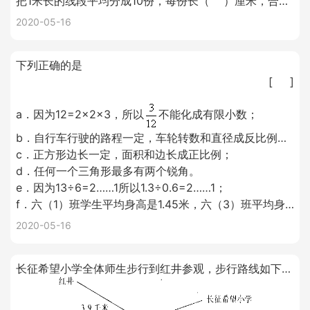
把1米长的线段平均分成10份，每份长（ ）厘米，合（ ）分米。
2020-05-16
下列正确的是
[ ]
a．因为12=2×2×3，所以
不能化成有限小数；
b．自行车行驶的路程一定，车轮转数和直径成反比例；
c．正方形边长一定，面积和边长成正比例；
d．任何一个三角形最多有两个锐角。
e．因为13÷6=2……1所以1.3÷0.6=2……1；
f．六（1）班学生平均身高是1.45米，六（3）班平均身高是1.4l米；小明是六（1）班同学，小华是六（3）班同学，小明可能比小华高。
2020-05-16
长征希望小学全体师生步行到红井参观，步行路线如下图。他们上午8时半从学校出发，平均每小时走3千米，什么时候能到红井？