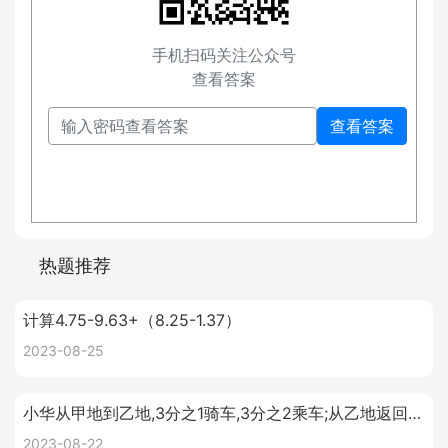
手机扫码关注公众号
查看答案
查看答案
热题推荐
计算4.75-9.63+（8.25-1.37）
2023-08-25
小华从甲地到乙地,3分之1骑车,3分之2乘车;从乙地返回甲地,5分之3骑车,5分之2乘车,结果慢了半小时.已知,骑车每小时12千米,乘车每小时30千米,问:甲乙两地相距多少千米?
2023-08-22