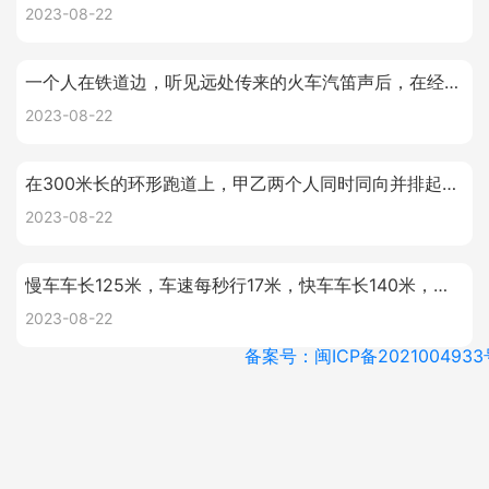
2023-08-22
一个人在铁道边，听见远处传来的火车汽笛声后，在经过57秒火车经过她前面，已知火车鸣笛时离他1360米，(轨道是直的),声音每秒传340米，求火车的速度（得出保留整数）
2023-08-22
在300米长的环形跑道上，甲乙两个人同时同向并排起跑，甲平均速度是每秒5米，乙平均速度是每秒4.4米，两人起跑后的第一次相遇在起跑线前几米？
2023-08-22
慢车车长125米，车速每秒行17米，快车车长140米，车速每秒行22米，慢车在前面行驶，快车从后面追上来，那么，快车从追上慢车的车尾到完全超过慢车需要多少时间？
2023-08-22
备案号：闽ICP备2021004933