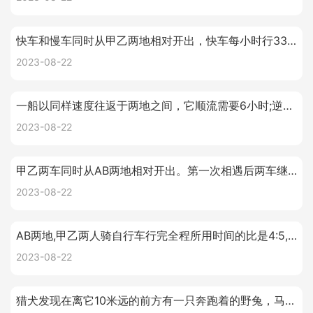
快车和慢车同时从甲乙两地相对开出，快车每小时行33千米，相遇是已行了全程的七分之四，已知慢车行完全程需要8小时，求甲乙两地的路程。
2023-08-22
一船以同样速度往返于两地之间，它顺流需要6小时;逆流8小时。如果水流速度是每小时2千米，求两地间的距离？
2023-08-22
甲乙两车同时从AB两地相对开出。第一次相遇后两车继续行驶，各自到达对方出发点后立即返回。第二次相遇时离B地的距离是AB全程的1/5。已知甲车在第一次相遇时行了120千米。AB两地相距多少千米？
2023-08-22
AB两地,甲乙两人骑自行车行完全程所用时间的比是4:5,如果甲乙二人分别同时从AB两地相对行使,40分钟后两人相遇,相遇后各自继续前行,这样，乙到达A地比甲到达B地要晚多少分钟?
2023-08-22
猎犬发现在离它10米远的前方有一只奔跑着的野兔，马上紧追上去，猎犬的步子大，它跑5步的路程，兔子要跑9步，但是兔子的动作快，猎犬跑2步的时间，兔子却能跑3步，问猎犬至少跑多少米才能追上兔子。